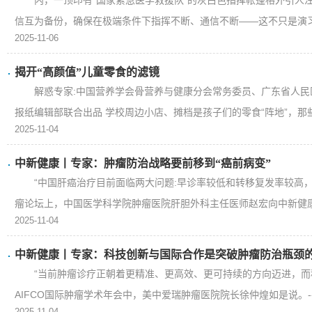
内，一顶印有“国家紧急医学救援队”的灰白色指挥帐篷格外引人
信互为备份，确保在极端条件下指挥不断、通信不断——这不只是演习，
2025-11-06
揭开“高颜值”儿童零食的滤镜
解惑专家:中国营养学会骨营养与健康分会常务委员、广东省人民医
报纸编辑部联合出品 学校周边小店、摊档是孩子们的零食“阵地”，那些五
2025-11-04
中新健康丨专家：肿瘤防治战略要前移到“癌前病变”
“中国肝癌治疗目前面临两大问题:早诊率较低和转移复发率较高
瘤论坛上，中国医学科学院肿瘤医院肝胆外科主任医师赵宏向中新健康等
2025-11-04
中新健康丨专家：科技创新与国际合作是突破肿瘤防治瓶颈
“当前肿瘤诊疗正朝着更精准、更高效、更可持续的方向迈进，而
AIFCO国际肿瘤学术年会中，美中爱瑞肿瘤医院院长徐仲煌如是说。-->
2025-11-04