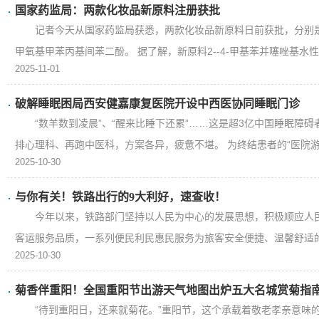
国家药监局：两款化妆品新原料注册获批
记者今天从国家药监局获悉，两款化妆品新原料日前获批，分别是2-
甲氧基甲苯丙基间苯二酚。 据了解，新原料2--4-甲基苯并噻唑基水性聚
2025-11-01
破解睡眠困局西安健嘉康复医院开设中西医协同睡眠门诊
“数羊数到凌晨”、“醒来比睡下还累”……这是超3亿中国睡眠障
排心理科、再跑中医科，方案各异，疲惫不堪。 为终结患者的“医院游击
2025-10-30
与你有关！铁路出行的9大利好，速查收！
今年以来，铁路部门坚持以人民为中心的发展思想，积极顺应人
客运服务品质，一系列便民利民惠民服务为旅客安全便捷、温馨舒适的
2025-10-30
菊香伴重阳！全国重阳节出游天气地图出炉五大名城赏菊指
“待到重阳日，还来就菊花。”重阳节，这个承载着敬老孝亲意味