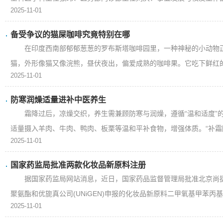
2025-11-01
备受争议的猫屎咖啡究竟特别在哪
在印度西南部郁郁葱葱的罗布斯塔咖啡园里，一种神秘的小动物
猫，外形像猫又像浣熊，昼伏夜出，偏爱成熟的咖啡果。它吃下鲜红的
2025-11-01
防寒润燥适量进补中医养生
霜降过后，凉燥交织，养生需兼顾防寒与润燥，遵循“温和适度”的
适量摄入羊肉、牛肉、鸭肉、板栗等温和平补食物，增强体质。“补霜降”
2025-11-01
国家药监局批准两款化妆品新原料注册
据国家药监局网站消息，近日，国家药品监督管理局批准北京尚捷
聚氨酯和优旎真公司(UNiGEN)申报的化妆品新原料二甲氧基甲苯丙基间
2025-11-01