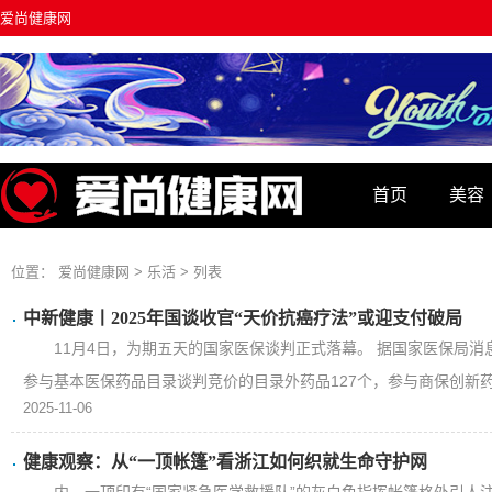
爱尚健康网
首页
美容
资讯
位置：
爱尚健康网
>
乐活
> 列表
中新健康丨2025年国谈收官“天价抗癌疗法”或迎支付破局
11月4日，为期五天的国家医保谈判正式落幕。 据国家医保局消
参与基本医保药品目录谈判竞价的目录外药品127个，参与商保创新药目
2025-11-06
健康观察：从“一顶帐篷”看浙江如何织就生命守护网