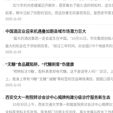
当72岁的刘老缓缓迈开脚步，感受着右下肢久违的轻松时，这
前辈，眼中泛起了欣慰的泪光。而这份重生的喜悦背后，是西安市第五医
2025-11-03
中国酒店业迎来机遇叠加期县域市场潜力巨大
“最大的酒店集团一定会诞生在中国。”10月31日，华住集团创
最大的机会在于供给侧改革。 “经过三年时间，对全国278个地级市的深
2025-11-03
“无糖”食品藏陷阱，“代糖刺客”伤健康
“明明标注‘0糖’，配料表里却有代糖，这不是误导人吗？”近日，
上，瓶身上带有“0糖”“无糖”“减糖”等标签的饮品琳琅满目，甜腻口感与“
2025-11-01
西安交大一附院转诊会诊中心揭牌构建分级诊疗服务新生态
10月30日上午，西安交通大学第一附属医院转诊会诊中心揭牌
全科医学科主任张玮、医务部门诊部主任刘庆、事业发展与校友工作部部