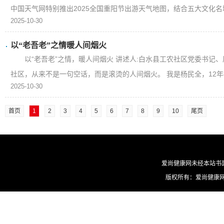
中国天气网特别推出2025全国重阳节出游天气地图，结合五大文化名城
2025-10-30
以“老吾老”之情暖人间烟火
以“老吾老”之情，暖人间烟火 讲述人:白水县工农社区党委书记
社区，从来不是一句空话，而是滚烫的人间烟火。 我是杨民全，12年社
2025-10-30
首页
1
2
3
4
5
6
7
8
9
10
尾页
爱尚健康网未经本站书
版权所有：爱尚健康网 ©