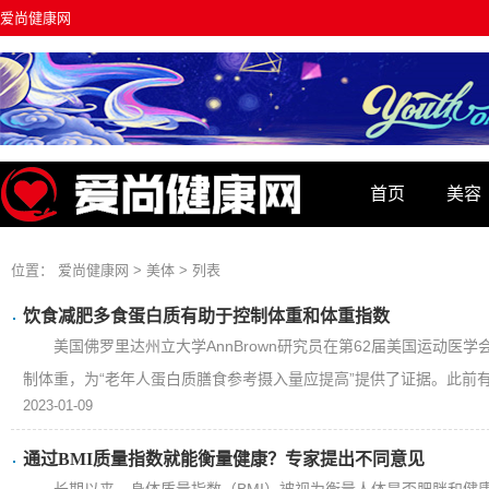
爱尚健康网
首页
美容
资讯
位置：
爱尚健康网
>
美体
> 列表
饮食减肥多食蛋白质有助于控制体重和体重指数
美国佛罗里达州立大学AnnBrown研究员在第62届美国运动医
制体重，为“老年人蛋白质膳食参考摄入量应提高”提供了证据。此前有研
2023-01-09
通过BMI质量指数就能衡量健康？专家提出不同意见