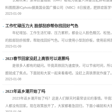
长期以来，身体质量指数（BMI）被视为衡量人体是否肥胖和健
料图图源ICphoto据美国全国广播公司（NBC）8日报道，肥胖症医学专
2023-01-09
工作忙碌压力大 脸部刮痧帮你找回好气色
年纪增加、工作生活忙碌、压力累积，都会让人脸色黯沉、松弛
的脸部刮痧按摩，帮助找回好气色。可以使用小型刮痧板，使用前将刮
2023-01-09
2023春节回家没赶上高铁可以退票吗
是很多人都有的疑问。毕竟高铁因为速度快，可以节省时间，所
题就成了焦点。下面就和大家一起来看看吧。没赶上高铁票就作废了。
2023-01-08
2023年返乡潮开始了吗
2023年返乡潮开始了吗？这是人们聊天时最常谈论的事情。毕
人都没有回家。现在政策放开了，大家都着急回归，下面小编就和大家一
2023-01-08